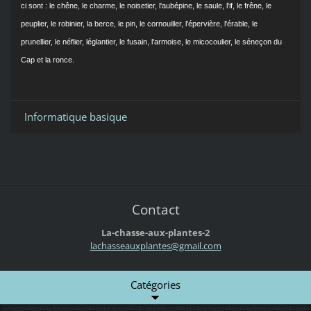
ci sont : le chêne, le charme, le noisetier, l'aubépine, le saule, l'if, le frêne, le
peuplier, le robinier, la berce, le pin, le cornouiller, l'épervière, l'érable, le
prunellier, le néflier, léglantier, le fusain, l'armoise, le micocoulier, le séneçon du
Cap et la ronce.
Informatique basique
Contact
La-chasse-aux-plantes-2
lachasse
auxplant
es@gmail
.com
Catégories